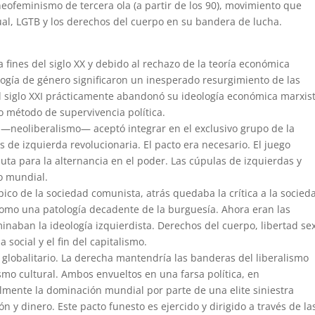
eofeminismo de tercera ola (a partir de los 90), movimiento que
ual, LGTB y los derechos del cuerpo en su bandera de lucha.
 fines del siglo XX y debido al rechazo de la teoría económica
ología de género significaron un inesperado resurgimiento de las
el siglo XXI prácticamente abandonó su ideología económica marxis
o método de supervivencia política.
ta —neoliberalismo— aceptó integrar en el exclusivo grupo de la
s de izquierda revolucionaria. El pacto era necesario. El juego
ta para la alternancia en el poder. Las cúpulas de izquierdas y
o mundial.
ico de la sociedad comunista, atrás quedaba la crítica a la socied
omo una patología decadente de la burguesía. Ahora eran las
minaban la ideología izquierdista. Derechos del cuerpo, libertad se
 social y el fin del capitalismo.
 globalitario. La derecha mantendría las banderas del liberalismo
ismo cultural. Ambos envueltos en una farsa política, en
mente la dominación mundial por parte de una elite siniestra
ón y dinero. Este pacto funesto es ejercido y dirigido a través de la