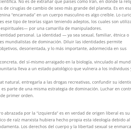
entífica. No es de extrañar que países como Irán, en donde la reli
as de cirugías de cambio de sexo más grande del planeta. Es en es
nina “encarnada” en un cuerpo masculino es algo creíble. Lo curi
 ese tipo de teorías sigan teniendo adeptos, los cuales son utili
 espirituales— por una camarilla de manipuladores.
identidad personal. La identidad — ya sea sexual, familiar, étnica o
nes mundialistas de dominación. Diluir las identidades permite
objetivos, desorientada, y lo más importante, adormecida en sus
 concreta, del sí-mismo arraigado en la biología, vinculado al mun
unitaria lleva a un estado patológico que vulnera a los individuos 
at natural, entregarla a las drogas recreativas, confundir su ident
e es parte de una misma estrategia de dominación. Luchar en cont
 de primer orden.
ro abrazada por la “izquierda” es en verdad de origen liberal es su
ico de raíz marxista hubiera hecho propia esta ideología debido a
ndamenta. Los derechos del cuerpo y la libertad sexual se enmarc