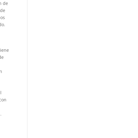
n de
sde
los
do.
tiene
de
ón
l
 con
.