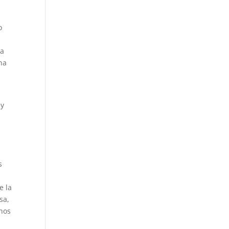
.
o
ta
na
 y
s
e la
sa,
inos