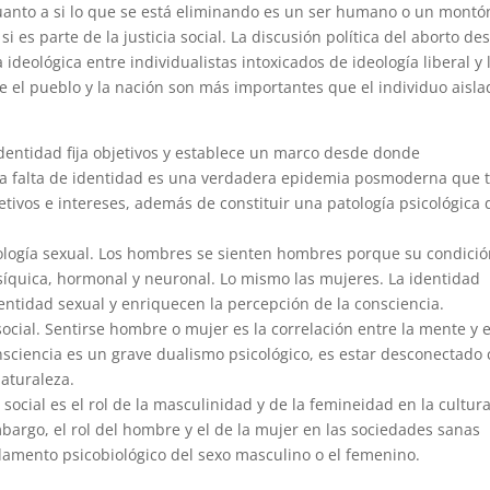
 cuanto a si lo que se está eliminando es un ser humano o un montó
i es parte de la justicia social. La discusión política del aborto de
 ideológica entre individualistas intoxicados de ideología liberal y 
e el pueblo y la nación son más importantes que el individuo aisla
 identidad fija objetivos y establece un marco desde donde
La falta de identidad es una verdadera epidemia posmoderna que 
tivos e intereses, además de constituir una patología psicológica 
iología sexual. Los hombres se sienten hombres porque su condici
síquica, hormonal y neuronal. Lo mismo las mujeres. La identidad
dentidad sexual y enriquecen la percepción de la consciencia.
cial. Sentirse hombre o mujer es la correlación entre la mente y e
consciencia es un grave dualismo psicológico, es estar desconectado
naturaleza.
ocial es el rol de la masculinidad y de la femineidad en la cultura
mbargo, el rol del hombre y el de la mujer en las sociedades sanas
damento psicobiológico del sexo masculino o el femenino.