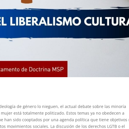
eología de género lo nieguen, el actual debate sobre las minoría
la mujer está totalmente politizado. Estos temas ya no obedecen a
ue han sido cooptados por una agenda política que tiene objetivos
stos movimientos sociales. La discusión de los derechos LGTB o el