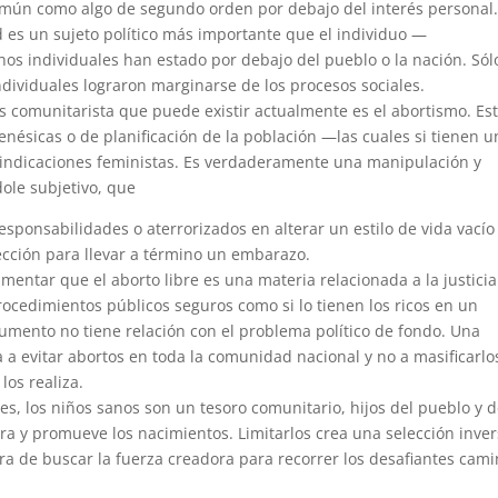
omún como algo de segundo orden por debajo del interés personal
 es un sujeto político más importante que el individuo —
os individuales han estado por debajo del pueblo o la nación. Sól
individuales lograron marginarse de los procesos sociales.
s comunitarista que puede existir actualmente es el abortismo. Es
nésicas o de planificación de la población —las cuales si tienen u
vindicaciones feministas. Es verdaderamente una manipulación y
ole subjetivo, que
esponsabilidades o aterrorizados en alterar un estilo de vida vacío
ección para llevar a término un embarazo.
umentar que el aborto libre es una materia relacionada a la justicia
procedimientos públicos seguros como si lo tienen los ricos en un
gumento no tiene relación con el problema político de fondo. Una
 a evitar abortos en toda la comunidad nacional y no a masificarlo
los realiza.
es, los niños sanos son un tesoro comunitario, hijos del pueblo y d
ra y promueve los nacimientos. Limitarlos crea una selección inver
ra de buscar la fuerza creadora para recorrer los desafiantes cam