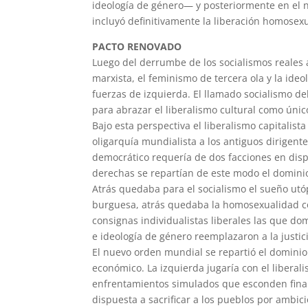
ideología de género— y posteriormente en el n
incluyó definitivamente la liberación homosex
PACTO RENOVADO
Luego del derrumbe de los socialismos reales a
marxista, el feminismo de tercera ola y la ide
fuerzas de izquierda. El llamado socialismo d
para abrazar el liberalismo cultural como únic
Bajo esta perspectiva el liberalismo capitalis
oligarquía mundialista a los antiguos dirigente
democrático requería de dos facciones en dispu
derechas se repartían de este modo el domini
Atrás quedaba para el socialismo el sueño utóp
burguesa, atrás quedaba la homosexualidad c
consignas individualistas liberales las que do
e ideología de género reemplazaron a la justicia
El nuevo orden mundial se repartió el dominio
económico. La izquierda jugaría con el liberal
enfrentamientos simulados que esconden final
dispuesta a sacrificar a los pueblos por ambici