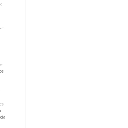
la
zas
l
de
os
e
es
o
cia