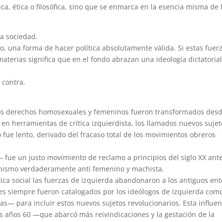
ca, ética o filosófica, sino que se enmarca en la esencia misma de 
la sociedad.
co, una forma de hacer política absolutamente válida. Si estas fuer
terias significa que en el fondo abrazan una ideología dictatoria
 contra.
los derechos homosexuales y femeninos fueron transformados des
 en herramientas de crítica izquierdista, los llamados nuevos sujet
fue lento, derivado del fracaso total de los movimientos obreros
 fue un justo movimiento de reclamo a principios del siglo XX ant
anismo verdaderamente anti femenino y machista.
tica social las fuerzas de izquierda abandonaron a los antiguos ent
les siempre fueron catalogados por los ideólogos de izquierda com
as— para incluir estos nuevos sujetos revolucionarios. Esta influen
os años 60 —que abarcó más reivindicaciones y la gestación de la