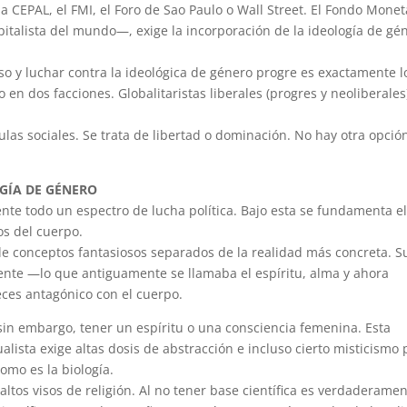
a CEPAL, el FMI, el Foro de Sao Paulo o Wall Street. El Fondo Monet
italista del mundo—, exige la incorporación de la ideología de gé
oso y luchar contra la ideológica de género progre es exactamente l
 en dos facciones. Globalitaristas liberales (progres y neoliberales
las sociales. Se trata de libertad o dominación. No hay otra opció
GÍA DE GÉNERO
nte todo un espectro de lucha política. Bajo esta se fundamenta e
os del cuerpo.
de conceptos fantasiosos separados de la realidad más concreta. S
ente —lo que antiguamente se llamaba el espíritu, alma y ahora
eces antagónico con el cuerpo.
in embargo, tener un espíritu o una consciencia femenina. Esta
sta exige altas dosis de abstracción e incluso cierto misticismo 
omo es la biología.
 altos visos de religión. Al no tener base científica es verdaderame