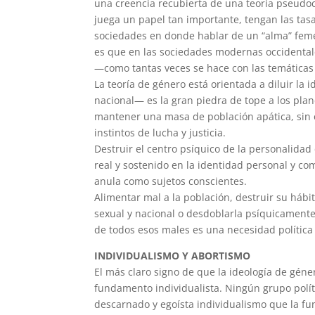
una creencia recubierta de una teoría pseudoci
juega un papel tan importante, tengan las tas
sociedades en donde hablar de un “alma” feme
es que en las sociedades modernas occidentales
—como tantas veces se hace con las temáticas
La teoría de género está orientada a diluir la 
nacional— es la gran piedra de tope a los pla
mantener una masa de población apática, sin 
instintos de lucha y justicia.
Destruir el centro psíquico de la personalidad
real y sostenido en la identidad personal y com
anula como sujetos conscientes.
Alimentar mal a la población, destruir su hábit
sexual y nacional o desdoblarla psíquicament
de todos esos males es una necesidad política
INDIVIDUALISMO Y ABORTISMO
El más claro signo de que la ideología de géne
fundamento individualista. Ningún grupo polít
descarnado y egoísta individualismo que la fu