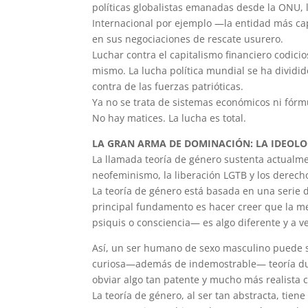
políticas globalistas emanadas desde la ONU, l
Internacional por ejemplo —la entidad más cap
en sus negociaciones de rescate usurero.
Luchar contra el capitalismo financiero codici
mismo. La lucha política mundial se ha dividido
contra de las fuerzas patrióticas.
Ya no se trata de sistemas económicos ni fórmu
No hay matices. La lucha es total.
LA GRAN ARMA DE DOMINACIÓN: LA IDEOLO
La llamada teoría de género sustenta actualme
neofeminismo, la liberación LGTB y los derech
La teoría de género está basada en una serie 
principal fundamento es hacer creer que la m
psiquis o consciencia— es algo diferente y a v
Así, un ser humano de sexo masculino puede s
curiosa—además de indemostrable— teoría duali
obviar algo tan patente y mucho más realista c
La teoría de género, al ser tan abstracta, tiene