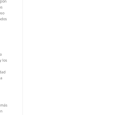
gión
as
oso
zados
do
y los
idad
ra
l más
an