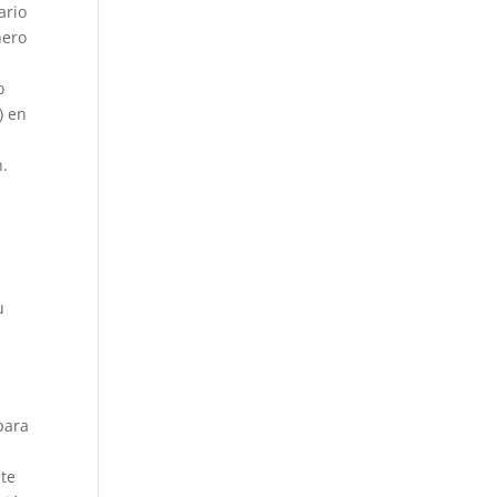
ario
nero
o
) en
n.
l
u
para
nte