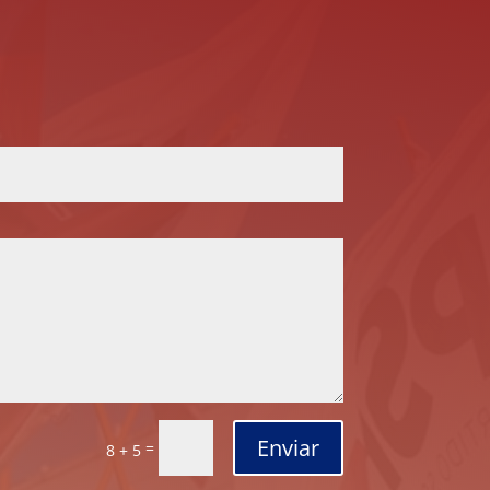
Enviar
=
8 + 5