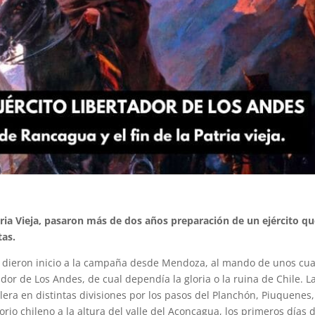
atria Vieja, pasaron más de dos años preparación de un ejército q
tas.
ns dieron inicio a la campaña desde Mendoza, al mando de unos cua
dor de Los Andes, de cual dependía la gloria o la ruina de Chile. L
lera en distintas divisiones por los pasos del Planchón, Piuquenes,
torio chileno a la altura del valle del Aconcagua, los primeros días 